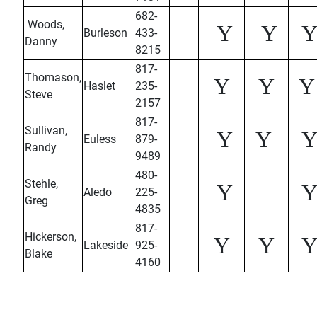
682-
Woods,
Y
Y
Burleson
433-
Danny
8215
817-
Thomason,
Y
Y
Y
Haslet
235-
Steve
2157
817-
Sullivan,
Y
Y
Euless
879-
Randy
9489
480-
Stehle,
Y
Aledo
225-
Greg
4835
817-
Hickerson,
Y
Y
Lakeside
925-
Blake
4160